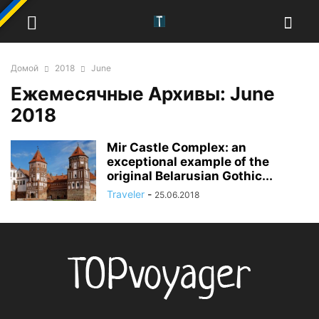
Домой
2018
June
Ежемесячные Архивы: June
2018
Mir Castle Complex: an
exceptional example of the
original Belarusian Gothic...
Traveler
-
25.06.2018