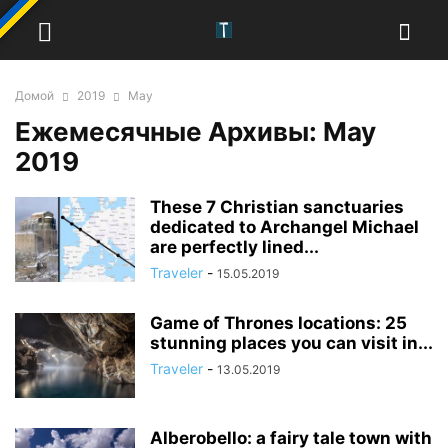
Домой
2019
May
Ежемесячные Архивы: May
2019
These 7 Christian sanctuaries
dedicated to Archangel Michael
are perfectly lined...
Traveler
-
15.05.2019
Game of Thrones locations: 25
stunning places you can visit in...
Traveler
-
13.05.2019
Alberobello: a fairy tale town with