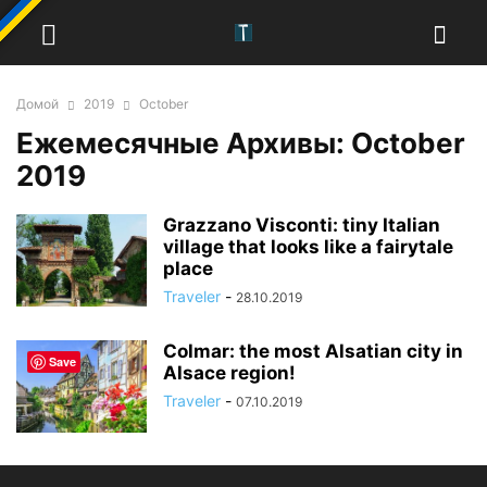
Домой
2019
October
Ежемесячные Архивы: October
2019
Grazzano Visconti: tiny Italian
village that looks like a fairytale
place
Traveler
-
28.10.2019
Colmar: the most Alsatian city in
Save
Alsace region!
Traveler
-
07.10.2019