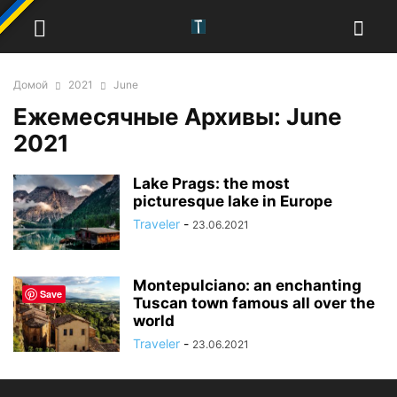
Домой
2021
June
Ежемесячные Архивы: June
2021
Lake Prags: the most
picturesque lake in Europe
Traveler
-
23.06.2021
Montepulciano: an enchanting
Save
Tuscan town famous all over the
world
Traveler
-
23.06.2021