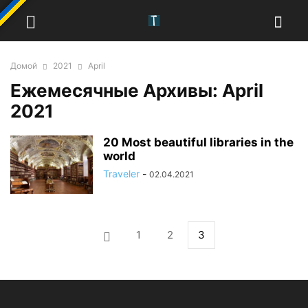
Домой
2021
April
Ежемесячные Архивы: April
2021
20 Most beautiful libraries in the
world
Traveler
-
02.04.2021
1
2
3